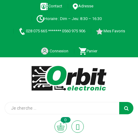
Contact
Adresse
Horaire : Dim – Jeu: 8:30 – 16:30
028 075 665 ******* 0560 975 906
Mes Favoris
Connexion
Panier
0