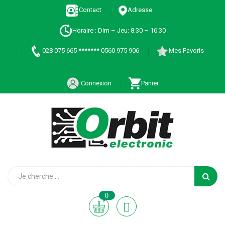
Contact
Adresse
Horaire : Dim – Jeu: 8:30 – 16:30
028 075 665 ******* 0560 975 906
Mes Favoris
Connexion
Panier
0