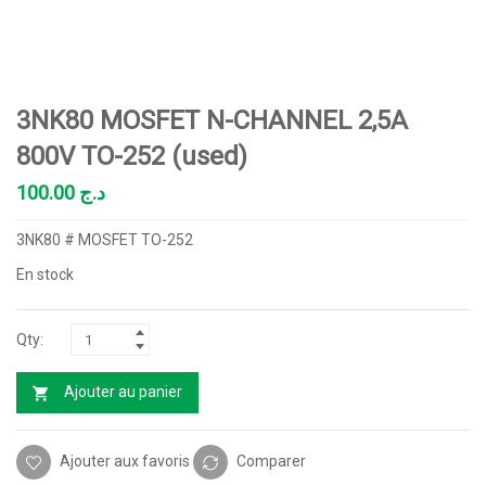
3NK80 MOSFET N-CHANNEL 2,5A
800V TO-252 (used)
100.00
د.ج
3NK80 # MOSFET TO-252
En stock
Ajouter au panier
Ajouter aux favoris
Comparer