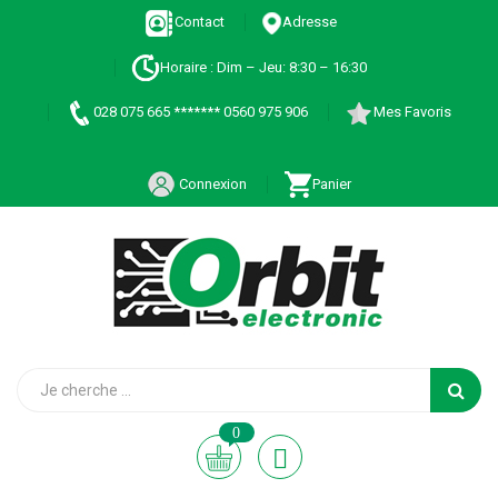
Contact
Adresse
Horaire : Dim – Jeu: 8:30 – 16:30
028 075 665 ******* 0560 975 906
Mes Favoris
Connexion
Panier
0