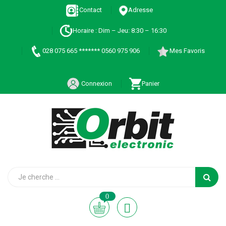
Contact
Adresse
Horaire : Dim – Jeu: 8:30 – 16:30
028 075 665 ******* 0560 975 906
Mes Favoris
Connexion
Panier
0