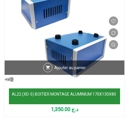
Ajouter au panier
AL22 (XD-5) BOITIER MONTAGE ALUMINIUM 170X130X80
1,350.00
د.ج