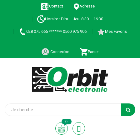
Contact
Adresse
Horaire : Dim – Jeu: 8:30 – 16:30
028 075 665 ******* 0560 975 906
Mes Favoris
Connexion
Panier
0