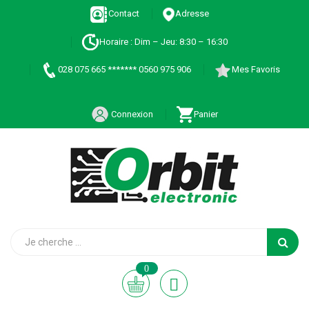
Contact
Adresse
Horaire : Dim – Jeu: 8:30 – 16:30
028 075 665 ******* 0560 975 906
Mes Favoris
Connexion
Panier
0