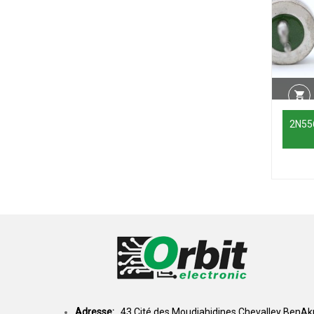
2N55
Adresse:
43,Cité des Moudjahidines Chevalley BenAkn