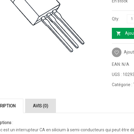
En stock
Ajou
Ajout
EAN:
N/A
UGS :
1029
Catégorie :
RIPTION
AVIS (0)
ptions
:
ac est un interrupteur CA en silicium à semi-conducteurs qui peut être dé