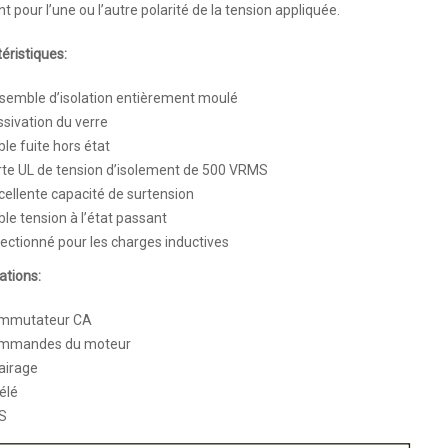
t pour l’une ou l’autre polarité de la tension appliquée.
éristiques:
semble d’isolation entièrement moulé
sivation du verre
ble fuite hors état
rte UL de tension d’isolement de 500 VRMS
ellente capacité de surtension
ble tension à l’état passant
ectionné pour les charges inductives
ations:
mmutateur CA
mmandes du moteur
airage
télé
S