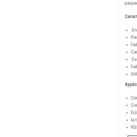
passan
Caract
En
Pas
Fai
Ca
Exc
Fai
Sél
Applic
Co
Co
Écl
la 
RS