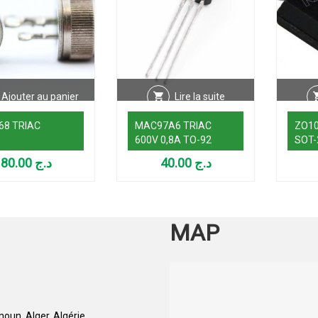
Ajouter au panier
Lire la suite
68 TRIAC
MAC97A6 TRIAC
ZO10
600V 0,8A TO-92
SOT-
80.00
د.ج
40.00
د.ج
MAP
oun, Alger, Algérie