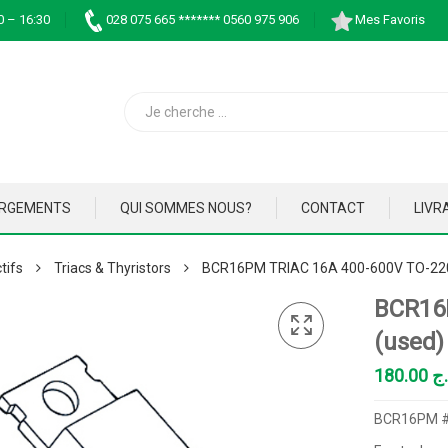
0 – 16:30
028 075 665 ******* 0560 975 906
Mes Favoris
ARGEMENTS
QUI SOMMES NOUS?
CONTACT
LIVR
tifs
Triacs & Thyristors
BCR16PM TRIAC 16A 400-600V TO-220
BCR16
(used)
180.00
.ج
BCR16PM #