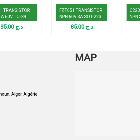
1 TRANSISTOR
FZT651 TRANSISTOR
C223
1A 60V TO-39
NPN 60V 3A SOT-223
NPN 
35.00
د.ج
85.00
د.ج
MAP
oun, Alger, Algérie