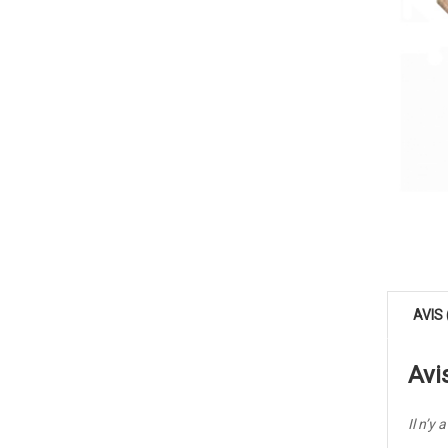
AVIS 
Avi
Il n’y 