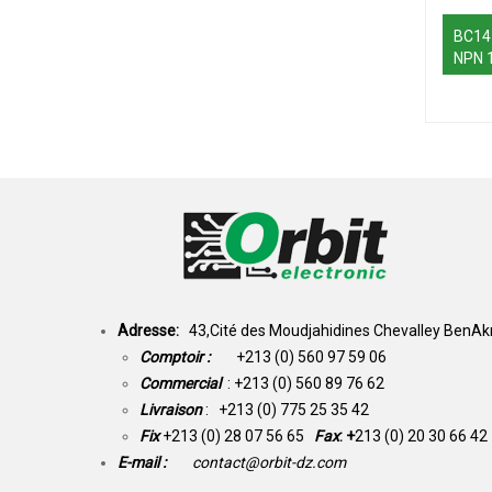
BC14
NPN 
Adresse:
43,Cité des Moudjahidines Chevalley BenAkn
Comptoir :
+213 (0) 560 97 59 06
Commercial
: +213 (0) 560 89 76 62
Livraison
: +213 (0) 775 25 35 42
Fix
+213 (0) 28 07 56 65
Fax
: +
213 (0) 20 30 66 42
E-mail :
contact@orbit-dz.com