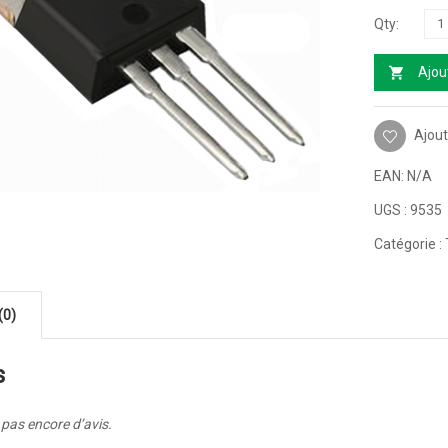
Ajou
Ajout
EAN:
N/A
UGS :
9535
Catégorie :
(0)
s
a pas encore d’avis.