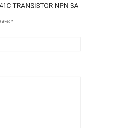
“BD241C TRANSISTOR NPN 3A
s avec
*