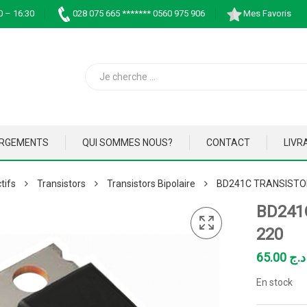
0 – 16:30
028 075 665 ******* 0560 975 906
Mes Favoris
ARGEMENTS
QUI SOMMES NOUS?
CONTACT
LIVR
tifs
Transistors
Transistors Bipolaire
BD241C TRANSISTOR
BD241
220
65.00
د.ج
En stock