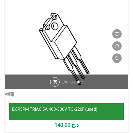
Lire la suite
BCR5PM TRIAC 5A 400-600V TO-220F (used)
140.00
د.ج