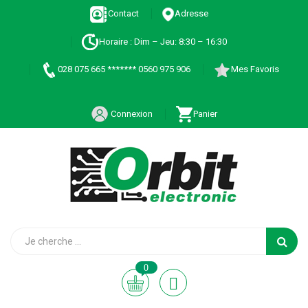
Contact
Adresse
Horaire : Dim – Jeu: 8:30 – 16:30
028 075 665 ******* 0560 975 906
Mes Favoris
Connexion
Panier
0