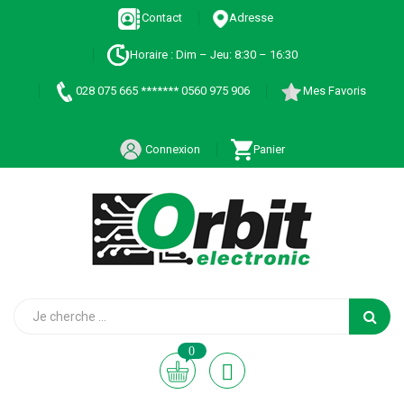
Contact
Adresse
Horaire : Dim – Jeu: 8:30 – 16:30
028 075 665 ******* 0560 975 906
Mes Favoris
Connexion
Panier
0