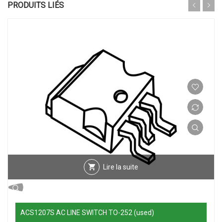
PRODUITS LIÉS
Lire la suite
ACS1207S AC LINE SWITCH TO-252 (used)