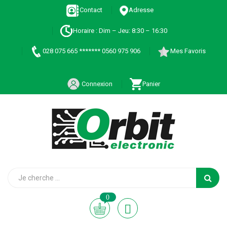
Contact
Adresse
Horaire : Dim – Jeu: 8:30 – 16:30
028 075 665 ******* 0560 975 906
Mes Favoris
Connexion
Panier
0