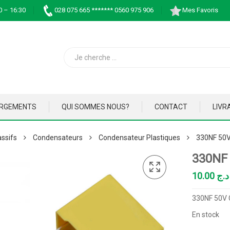
0 – 16:30
028 075 665 ******* 0560 975 906
Mes Favoris
ARGEMENTS
QUI SOMMES NOUS?
CONTACT
LIVR
ssifs
Condensateurs
Condensateur Plastiques
330NF 50
330NF
10.00
د.ج
330NF 50V
En stock