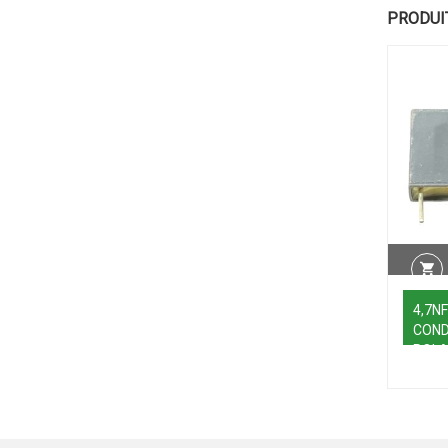
PRODUI
4,7N
COND
POLA