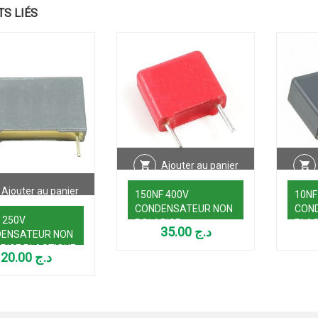
TS LIÉS
Ajouter au panier
Ajouter au panier
150NF 400V
10NF
CONDENSATEUR NON
CON
F 250V
POLARISE
PLAS
35.00
د.ج
ENSATEUR NON
RISE PLASTIQUE
20.00
د.ج