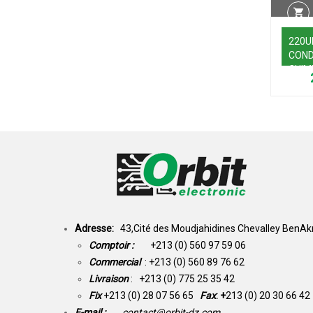
220U
CON
CHIM
Adresse:
43,Cité des Moudjahidines Chevalley BenAkn
Comptoir :
+213 (0) 560 97 59 06
Commercial
: +213 (0) 560 89 76 62
Livraison
: +213 (0) 775 25 35 42
Fix
+213 (0) 28 07 56 65
Fax
: +
213 (0) 20 30 66 42
E-mail :
contact@orbit-dz.com