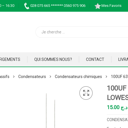
0 – 16:30
028 075 665 ******* 0560 975 906
Mes Favoris
ARGEMENTS
QUI SOMMES NOUS?
CONTACT
LIVR
ssifs
Condensateurs
Condensateurs chimiques
100UF 6
100UF
LOWE
15.00
د.ج
CONDENSAT