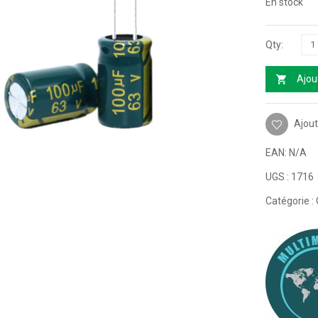
En stock
Ajou
Ajout
EAN:
N/A
UGS :
1716
Catégorie :