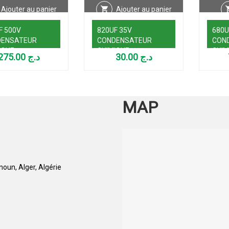
Ajouter au panier
Ajouter au panier
F 500V
820UF 35V
680U
DENSATEUR
CONDENSATEUR
CON
IQUE
CHIMIQUE
CHIM
275.00
د.ج
30.00
د.ج
MAP
oun, Alger, Algérie