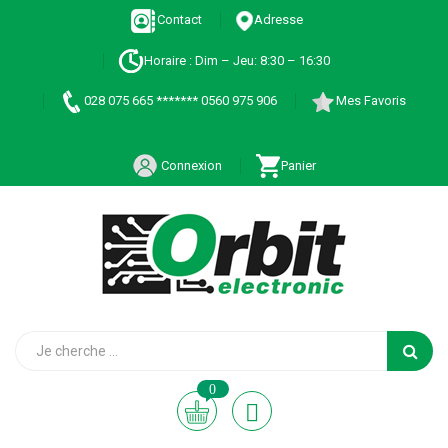
Contact
Adresse
Horaire : Dim – Jeu: 8:30 – 16:30
028 075 665 ******* 0560 975 906
Mes Favoris
Connexion
Panier
0