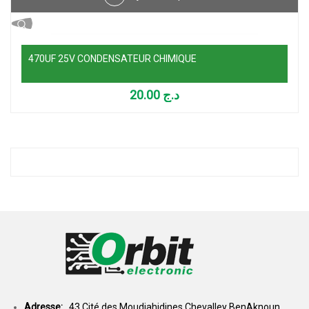
470UF 25V CONDENSATEUR CHIMIQUE
20.00
د.ج
Adresse:
43,Cité des Moudjahidines Chevalley BenAknoun,