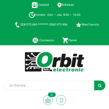
Contact
Adresse
Horaire : Dim – Jeu: 8:30 – 16:30
028 075 665 ******* 0560 975 906
Mes Favoris
Connexion
Panier
0