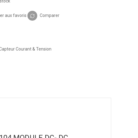
stock
er aux favoris
Comparer
Capteur Courant & Tension
DG0104 MODULE DC- DC