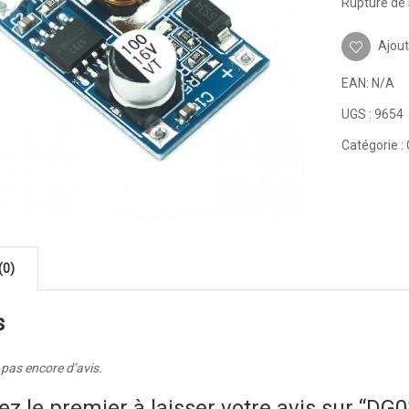
Rupture de 
Ajout
EAN:
N/A
UGS :
9654
Catégorie :
(0)
s
a pas encore d’avis.
ez le premier à laisser votre avis sur “