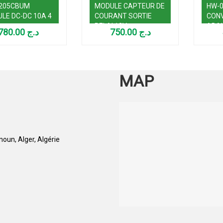
205CBUM
MODULE CAPTEUR DE
HW-
LE DC-DC 10A 4
COURANT SORTIE
CON
RELAI 12V
ABAI
780.00
د.ج
750.00
د.ج
5A C
MAP
oun, Alger, Algérie