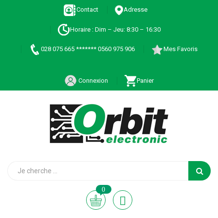
Contact
Adresse
Horaire : Dim – Jeu: 8:30 – 16:30
028 075 665 ******* 0560 975 906
Mes Favoris
Connexion
Panier
0