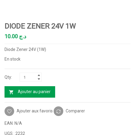
DIODE ZENER 24V 1W
10.00
د.ج
Diode Zener 24V (1W)
En stock
Ajouter au panier
Ajouter aux favoris
Comparer
EAN:
N/A
UGS :
2232