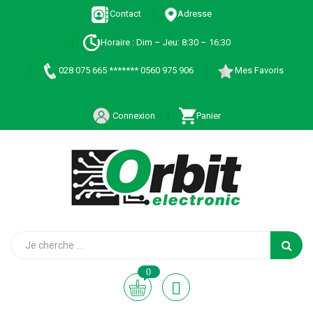
Contact
Adresse
Horaire : Dim – Jeu: 8:30 – 16:30
028 075 665 ******* 0560 975 906
Mes Favoris
Connexion
Panier
0