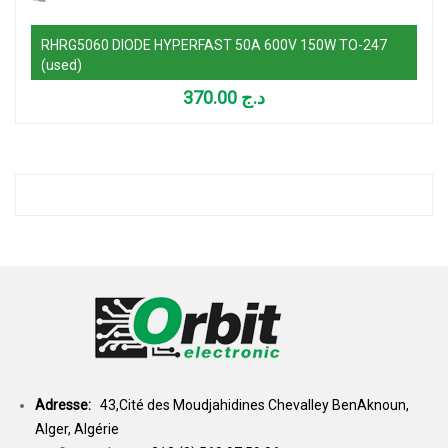
RHRG5060 DIODE HYPERFAST 50A 600V 150W TO-247
(used)
370.00
د.ج
Adresse:
43,Cité des Moudjahidines Chevalley BenAknoun,
Alger, Algérie