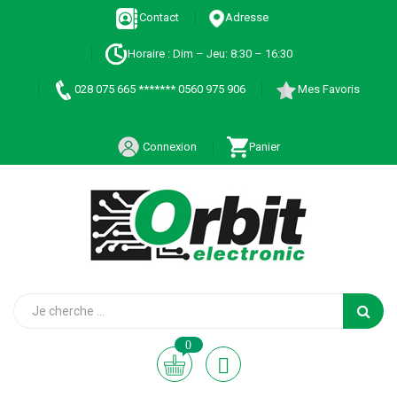
Contact
Adresse
Horaire : Dim – Jeu: 8:30 – 16:30
028 075 665 ******* 0560 975 906
Mes Favoris
Connexion
Panier
0