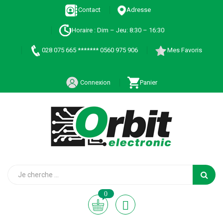
Contact
Adresse
Horaire : Dim – Jeu: 8:30 – 16:30
028 075 665 ******* 0560 975 906
Mes Favoris
Connexion
Panier
0