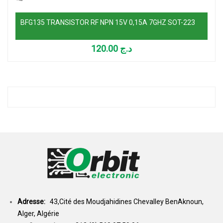
BFG135 TRANSISTOR RF NPN 15V 0,15A 7GHZ SOT-223
120.00
د.ج
Adresse:
43,Cité des Moudjahidines Chevalley BenAknoun,
Alger, Algérie