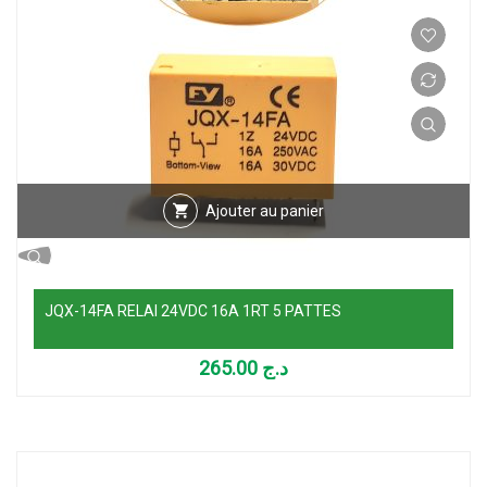
Ajouter au panier
JQX-14FA RELAI 24VDC 16A 1RT 5 PATTES
265.00
د.ج