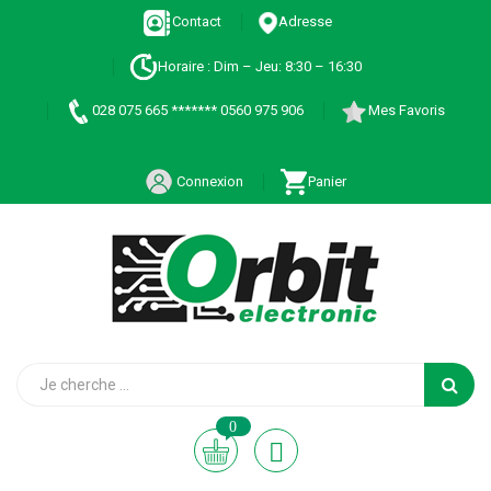
Contact
Adresse
Horaire : Dim – Jeu: 8:30 – 16:30
028 075 665 ******* 0560 975 906
Mes Favoris
Connexion
Panier
0