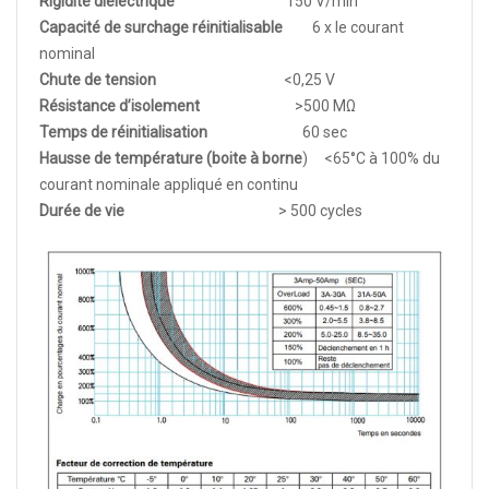
Rigidité diélectrique
150 V/min
Capacité de surchage réinitialisable
6 x le courant
nominal
Chute de tension
<0,25 V
Résistance d’isolement
>500 MΩ
Temps de réinitialisation
60 sec
Hausse de température (boite à borne
) <65°C à 100% du
courant nominale appliqué en continu
Durée de vie
> 500 cycles