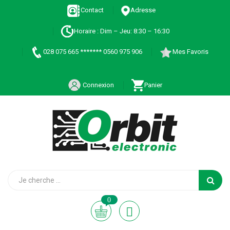
Contact
Adresse
Horaire : Dim – Jeu: 8:30 – 16:30
028 075 665 ******* 0560 975 906
Mes Favoris
Connexion
Panier
0