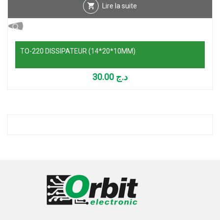
Lire la suite
TO-220 DISSIPATEUR (14*20*10MM)
30.00
د.ج