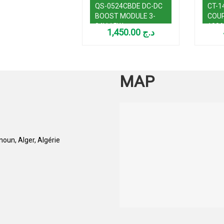
QS-0524CBDE DC-DC
CT-1
BOOST MODULE 3-
COU
34V 15W
100
1,450.00
د.ج
MAP
oun, Alger, Algérie