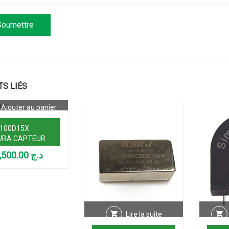
TS LIÉS
Ajouter au panier
100D15X
URA CAPTEUR
OURANT A EFFET
3,500.00
د.ج
 100A
Lire la suite