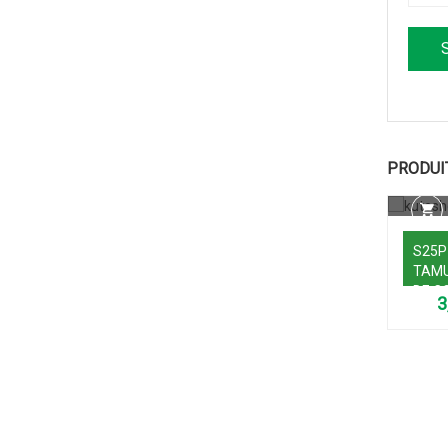
PRODUI
S25P
TAM
DE C
HALL