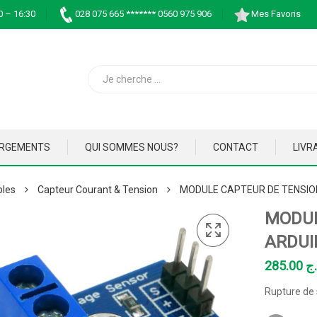
0 – 16:30
028 075 665 ******* 0560 975 906
Mes Favoris
ARGEMENTS
QUI SOMMES NOUS?
CONTACT
LIVR
bles
Capteur Courant & Tension
MODULE CAPTEUR DE TENSIO
MODUL
ARDUI
285.00
.ج
Rupture de 