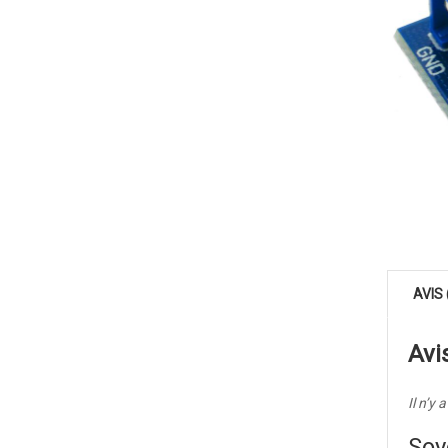
AVIS 
Avi
Il n’y 
Soy