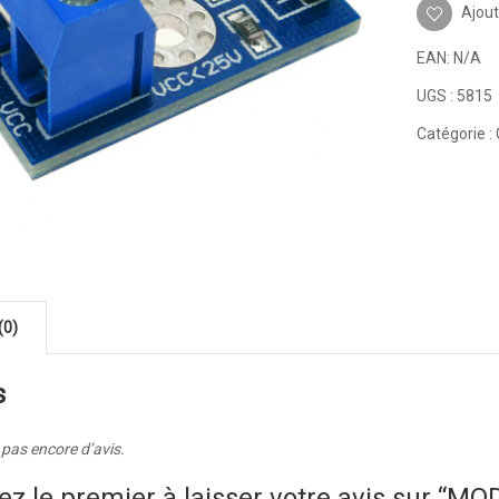
Ajout
EAN:
N/A
UGS :
5815
Catégorie :
(0)
s
a pas encore d’avis.
ez le premier à laisser votre avis sur 