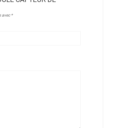
s avec
*