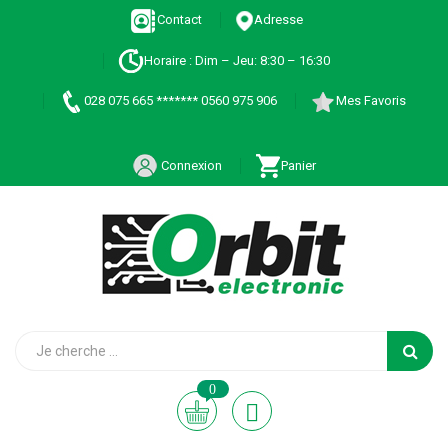
Contact
Adresse
Horaire : Dim – Jeu: 8:30 – 16:30
028 075 665 ******* 0560 975 906
Mes Favoris
Connexion
Panier
0