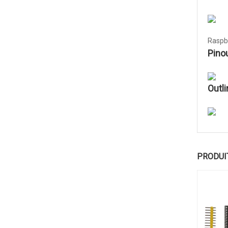
Raspbe
Pinou
Outl
PRODUI