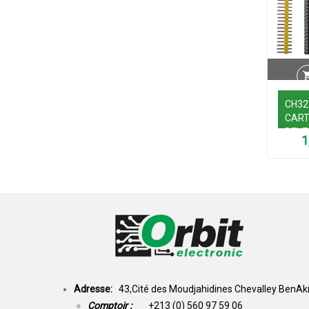
CH32
CART
DEV
Adresse:
43,Cité des Moudjahidines Chevalley BenAkn
Comptoir :
+213 (0) 560 97 59 06