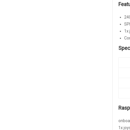
Featu
240
SPI
1x 
Co
Spec
Raspb
onboar
1x joy