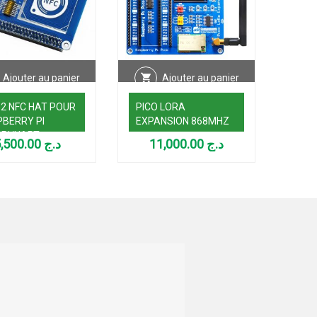
Ajouter au panier
Ajouter au panier
2 NFC HAT POUR
PICO LORA
DRI
BERRY PI
EXPANSION 868MHZ
POU
SPI/UART
PICO
5,500.00
د.ج
11,000.00
د.ج
6958