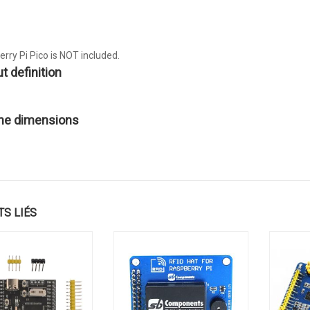
rry Pi Pico
is NOT included.
t definition
ine dimensions
TS LIÉS