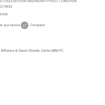
D COULEUR POUR RASPBERRY PI PICO 1.3 INCH 65K
KU19650
stock
er aux favoris
Comparer
:
Afficheur & Clavier Shields
,
Cartes MINI-PC