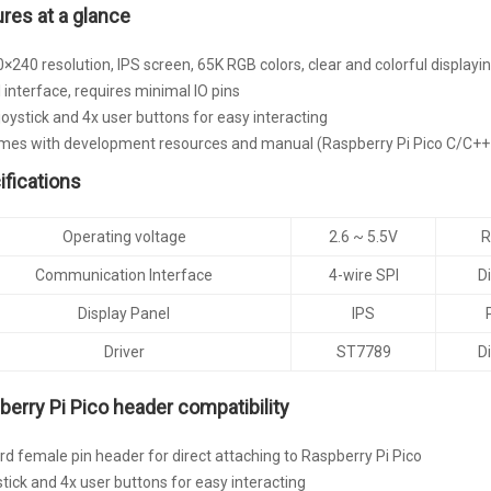
res at a glance
×240 resolution, IPS screen, 65K RGB colors, clear and colorful displayi
 interface, requires minimal IO pins
joystick and 4x user buttons for easy interacting
mes with development resources and manual (Raspberry Pi Pico C/C+
ifications
Operating voltage
2.6 ~ 5.5V
R
Communication Interface
4-wire SPI
Di
Display Panel
IPS
Driver
ST7789
D
erry Pi Pico header compatibility
d female pin header for direct attaching to Raspberry Pi Pico
stick and 4x user buttons for easy interacting