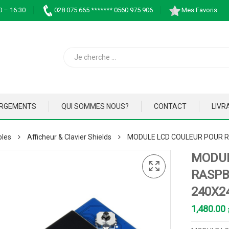
0 – 16:30
028 075 665 ******* 0560 975 906
Mes Favoris
ARGEMENTS
QUI SOMMES NOUS?
CONTACT
LIVR
bles
Afficheur & Clavier Shields
MODULE LCD COULEUR POUR RA
MODUL
RASPBE
240X2
1,480.00