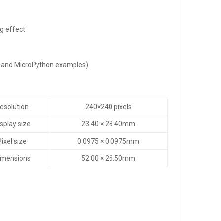
ng effect
+ and MicroPython examples)
esolution
240×240 pixels
splay size
23.40 × 23.40mm
Pixel size
0.0975 × 0.0975mm
imensions
52.00 × 26.50mm