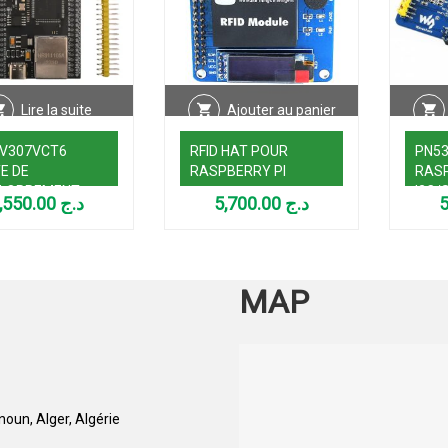
Lire la suite
Ajouter au panier
V307VCT6
RFID HAT POUR
PN53
E DE
RASPBERRY PI
RASP
ELOPPEMENT
I2C/
1,550.00
د.ج
5,700.00
د.ج
SKU1
MAP
oun, Alger, Algérie