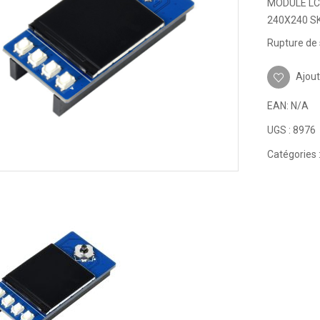
MODULE LC
240X240 S
Rupture de 
Ajout
EAN:
N/A
UGS :
8976
Catégories 