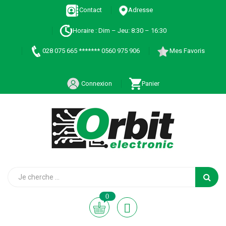
Contact
Adresse
Horaire : Dim – Jeu: 8:30 – 16:30
028 075 665 ******* 0560 975 906
Mes Favoris
Connexion
Panier
0