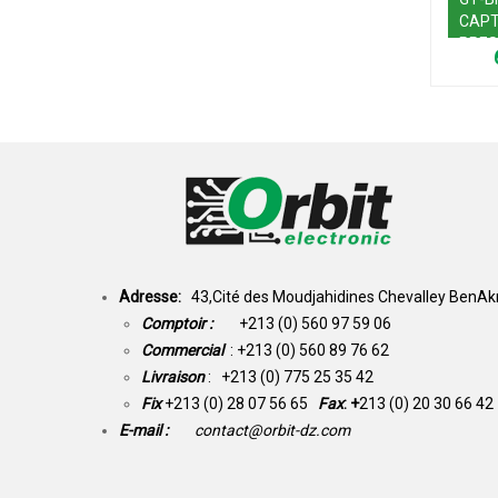
CAPT
PRES
ATM
Adresse:
43,Cité des Moudjahidines Chevalley BenAkn
Comptoir :
+213 (0) 560 97 59 06
Commercial
: +213 (0) 560 89 76 62
Livraison
: +213 (0) 775 25 35 42
Fix
+213 (0) 28 07 56 65
Fax
: +
213 (0) 20 30 66 42
E-mail :
contact@orbit-dz.com