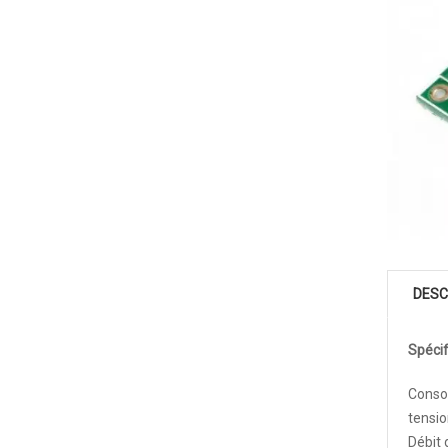
DESC
Spécif
Consom
tensi
Débit