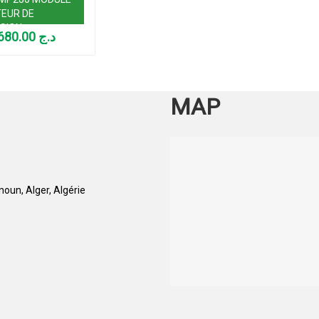
EUR DE
SION
680.00
د.ج
OSPHERIQUE
MAP
oun, Alger, Algérie