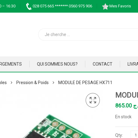
0 – 16:30
028 075 665 ******* 0560 975 906
Mes Favoris
ARGEMENTS
QUI SOMMES NOUS?
CONTACT
LIVR
bles
Pression & Poids
MODULE DE PESAGE HX711
MODUL
865.00
.ج
En stock