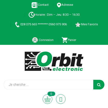
Contact
Adresse
Horaire : Dim – Jeu: 8:30 – 16:30
028 075 665 ******* 0560 975 906
Mes Favoris
Connexion
Panier
0