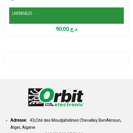
LM385B25
90.00
د.ج
Adresse:
43,Cité des Moudjahidines Chevalley BenAknoun,
Alger, Algérie