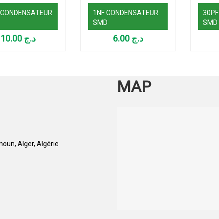
 CONDENSATEUR
1NF CONDENSATEUR
30P
SMD
SMD
10.00
د.ج
6.00
د.ج
MAP
oun, Alger, Algérie