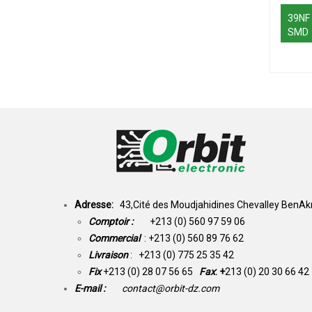
39NF
SMD
Adresse:
43,Cité des Moudjahidines Chevalley BenAkn
Comptoir :
+213 (0) 560 97 59 06
Commercial
: +213 (0) 560 89 76 62
Livraison
: +213 (0) 775 25 35 42
Fix
+213 (0) 28 07 56 65
Fax
: +
213 (0) 20 30 66 42
E-mail :
contact@orbit-dz.com