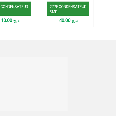
F CONDENSATEUR
27PF CONDENSATEUR
3,3P
SMD
CON
10.00
د.ج
40.00
د.ج