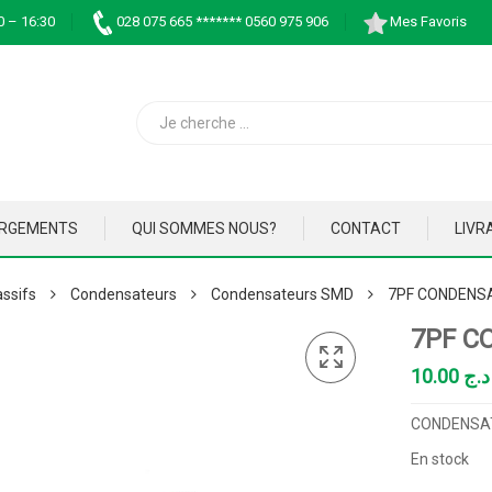
0 – 16:30
028 075 665 ******* 0560 975 906
Mes Favoris
ARGEMENTS
QUI SOMMES NOUS?
CONTACT
LIVR
ssifs
Condensateurs
Condensateurs SMD
7PF CONDENS
7PF C
10.00
د.ج
CONDENSAT
En stock