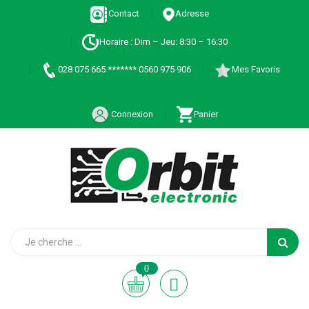
Contact
Adresse
Horaire : Dim – Jeu: 8:30 – 16:30
028 075 665 ******* 0560 975 906
Mes Favoris
Connexion
Panier
0