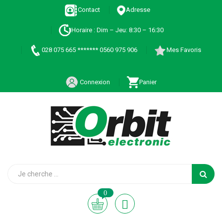
Contact
Adresse
Horaire : Dim – Jeu: 8:30 – 16:30
028 075 665 ******* 0560 975 906
Mes Favoris
Connexion
Panier
0