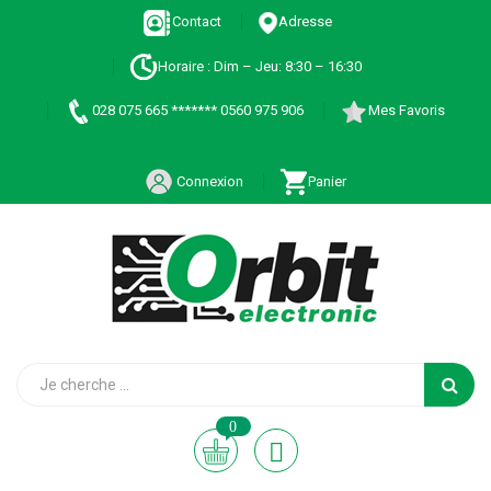
Contact
Adresse
Horaire : Dim – Jeu: 8:30 – 16:30
028 075 665 ******* 0560 975 906
Mes Favoris
Connexion
Panier
0