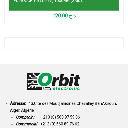
LED ROUGE 10W (6-7V) 1000MA (SMD)
120.00
د.ج
Adresse:
43,Cité des Moudjahidines Chevalley BenAknoun,
Alger, Algérie
Comptoir :
+213 (0) 560 97 59 06
Commercial
: +213 (0) 560 89 76 62