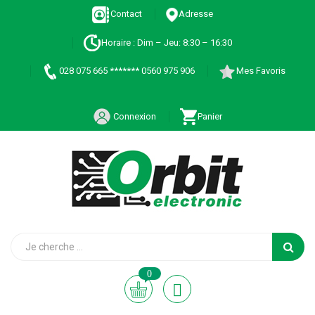
Contact
Adresse
Horaire : Dim – Jeu: 8:30 – 16:30
028 075 665 ******* 0560 975 906
Mes Favoris
Connexion
Panier
0