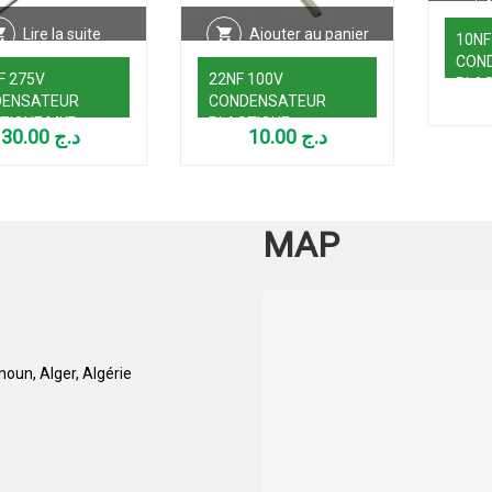
Lire la suite
Ajouter au panier
10NF
CON
F 275V
22NF 100V
PLAS
DENSATEUR
CONDENSATEUR
TIQUE MKP
PLASTIQUE
30.00
د.ج
10.00
د.ج
MAP
oun, Alger, Algérie