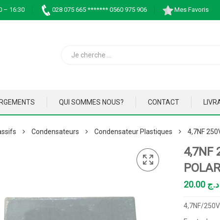
0 – 16:30
028 075 665 ******* 0560 975 906
Mes Favoris
ARGEMENTS
QUI SOMMES NOUS?
CONTACT
LIVR
ssifs
Condensateurs
Condensateur Plastiques
4,7NF 25
4,7NF
POLAR
20.00
د.ج
4,7NF/250