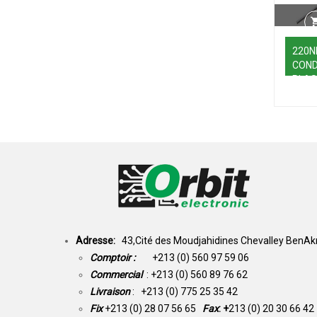
220N
CON
PLAS
Adresse:
43,Cité des Moudjahidines Chevalley BenAkn
Comptoir :
+213 (0) 560 97 59 06
Commercial
: +213 (0) 560 89 76 62
Livraison
: +213 (0) 775 25 35 42
Fix
+213 (0) 28 07 56 65
Fax
: +
213 (0) 20 30 66 42