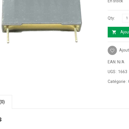
En stock
Ajou
Ajout
EAN:
N/A
UGS :
1663
Catégorie :
(0)
s