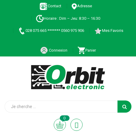
Contact
Adresse
Horaire : Dim – Jeu: 8:30 – 16:30
028 075 665 ******* 0560 975 906
Mes Favoris
Connexion
Panier
0