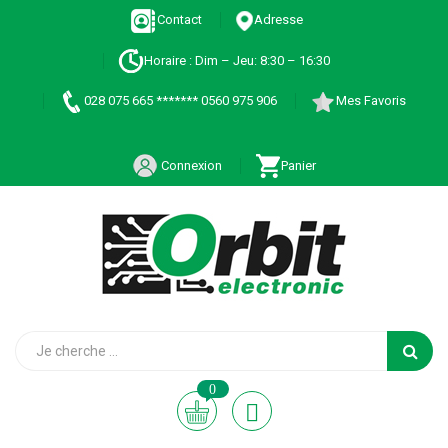
Contact
Adresse
Horaire : Dim – Jeu: 8:30 – 16:30
028 075 665 ******* 0560 975 906
Mes Favoris
Connexion
Panier
0