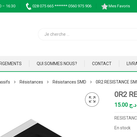
0 – 16:30
028 075 665 ******* 0560 975 906
Mes Favoris
ARGEMENTS
QUI SOMMES NOUS?
CONTACT
LIVR
ssifs
Résistances
Résistances SMD
0R2 RESISTANCE SM
0R2 R
15.00
د.ج
RESISTANCE
En stock