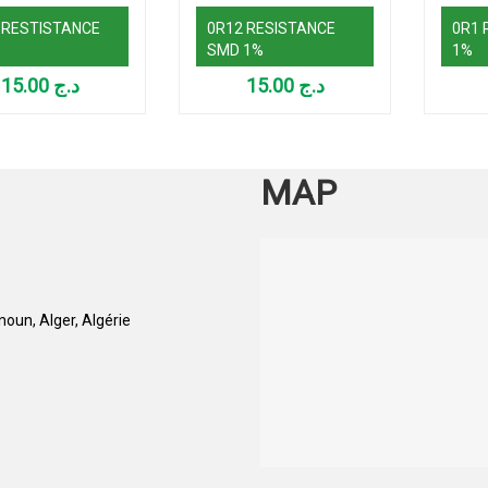
 RESTISTANCE
0R12 RESISTANCE
0R1 
SMD 1%
1%
15.00
د.ج
15.00
د.ج
MAP
oun, Alger, Algérie