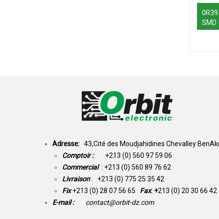
0R39
SMD
Adresse:
43,Cité des Moudjahidines Chevalley BenAkn
Comptoir :
+213 (0) 560 97 59 06
Commercial
: +213 (0) 560 89 76 62
Livraison
: +213 (0) 775 25 35 42
Fix
+213 (0) 28 07 56 65
Fax
: +
213 (0) 20 30 66 42
E-mail :
contact@orbit-dz.com