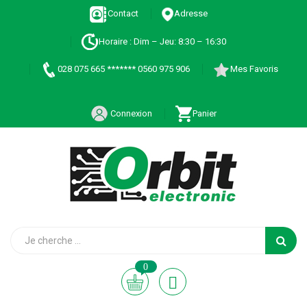
Contact
Adresse
Horaire : Dim – Jeu: 8:30 – 16:30
028 075 665 ******* 0560 975 906
Mes Favoris
Connexion
Panier
0