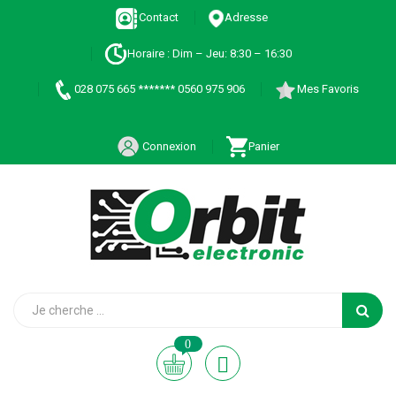
Contact
Adresse
Horaire : Dim – Jeu: 8:30 – 16:30
028 075 665 ******* 0560 975 906
Mes Favoris
Connexion
Panier
0