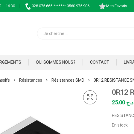
0 – 16:30
028 075 665 ******* 0560 975 906
Mes Favoris
ARGEMENTS
QUI SOMMES NOUS?
CONTACT
LIVR
ssifs
Résistances
Résistances SMD
0R12 RESISTANCE S
0R12 
25.00
د.ج
RESISTANCE
En stock