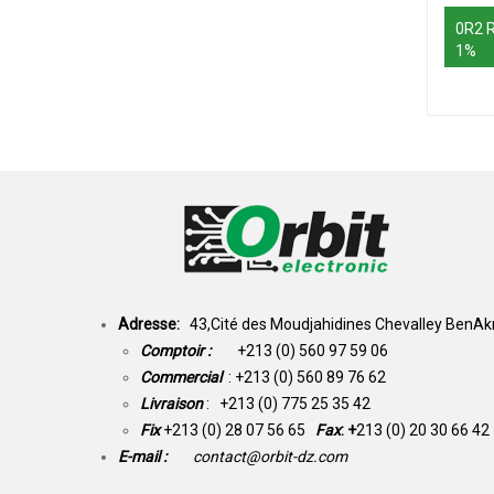
0R2 
1%
Adresse:
43,Cité des Moudjahidines Chevalley BenAkn
Comptoir :
+213 (0) 560 97 59 06
Commercial
: +213 (0) 560 89 76 62
Livraison
: +213 (0) 775 25 35 42
Fix
+213 (0) 28 07 56 65
Fax
: +
213 (0) 20 30 66 42
E-mail :
contact@orbit-dz.com