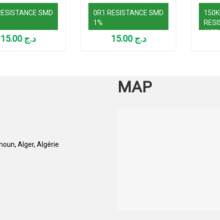
RESISTANCE SMD
0R1 RESISTANCE SMD
150K
1%
RESI
(10P
15.00
د.ج
15.00
د.ج
MAP
oun, Alger, Algérie