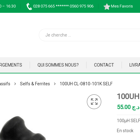
0 – 16:30
028 075 665 ******* 0560 975 906
Mes Favoris
ARGEMENTS
QUI SOMMES NOUS?
CONTACT
LIVR
ssifs
Selfs & Ferrites
100UH CL-0810-101K SELF
100UH
55.00
د.ج
100µH SELF
En stock