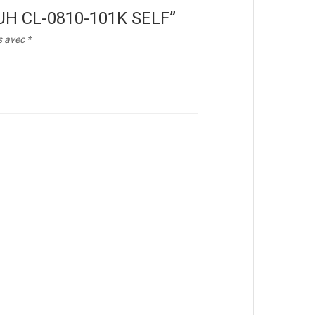
00UH CL-0810-101K SELF”
s avec
*