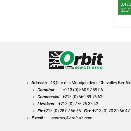
0,47
SELF
Adresse:
43,Cité des Moudjahidines Chevalley BenAkn
Comptoir :
+213 (0) 560 97 59 06
Commercial
: +213 (0) 560 89 76 62
Livraison
: +213 (0) 775 25 35 42
Fix
+213 (0) 28 07 56 65
Fax
: +
213 (0) 20 30 66 42
E-mail :
contact@orbit-dz.com