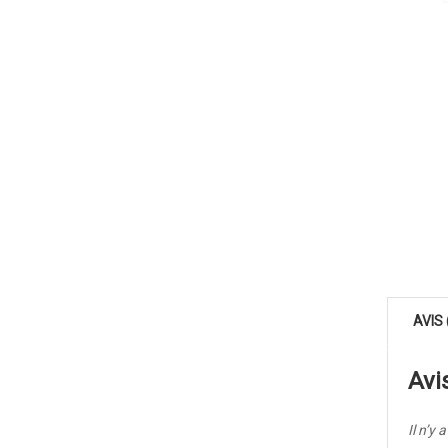
AVIS 
Avi
Il n’y 