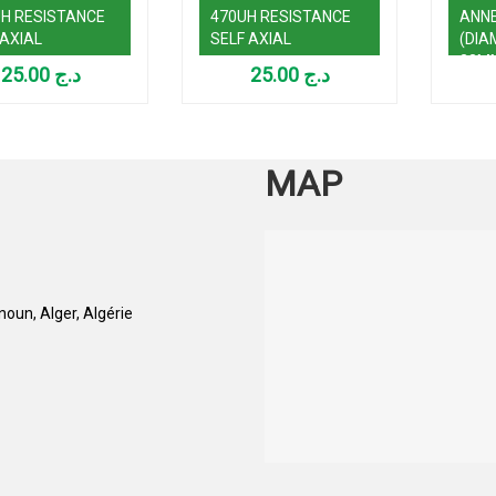
UH RESISTANCE
470UH RESISTANCE
ANNE
 AXIAL
SELF AXIAL
(DIA
23MM
25.00
د.ج
25.00
د.ج
15MM
MAP
oun, Alger, Algérie