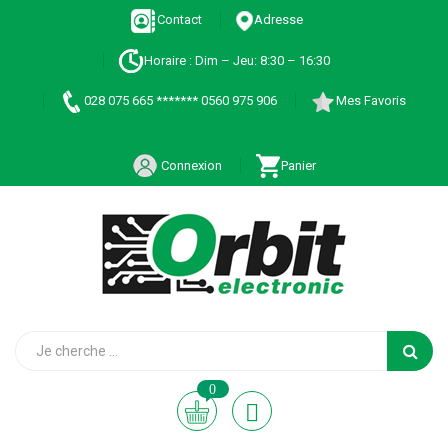
Contact
Adresse
Horaire : Dim – Jeu: 8:30 – 16:30
028 075 665 ******* 0560 975 906
Mes Favoris
Connexion
Panier
0