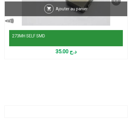
Ajouter au panier
273MH SELF SMD
35.00
د.ج