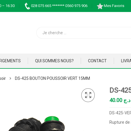
0 – 16:30
028 075 665 ******* 0560 975 906
Mes Favoris
ARGEMENTS
QUI SOMMES NOUS?
CONTACT
LIVR
soir
DS-425 BOUTON POUSSOIR VERT 15MM
DS-42
40.00
د.ج
DS-425-VE
Rupture de 