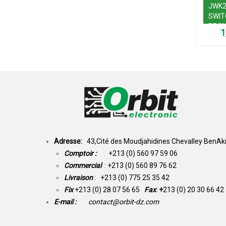
JWK2
SWIT
PROX
220V
Adresse:
43,Cité des Moudjahidines Chevalley BenAkn
Comptoir :
+213 (0) 560 97 59 06
Commercial
: +213 (0) 560 89 76 62
Livraison
: +213 (0) 775 25 35 42
Fix
+213 (0) 28 07 56 65
Fax
: +
213 (0) 20 30 66 42
E-mail :
contact@orbit-dz.com