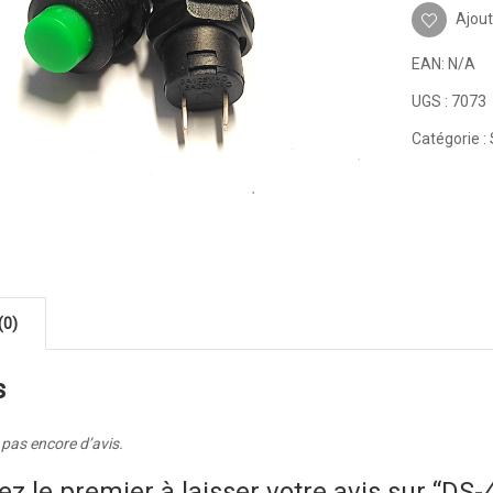
Ajout
EAN:
N/A
UGS :
7073
Catégorie :
(0)
s
a pas encore d’avis.
ez le premier à laisser votre avis sur “