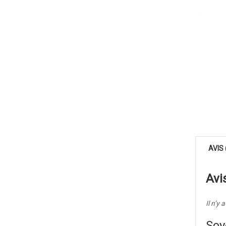
AVIS 
Avi
Il n’y 
Soy