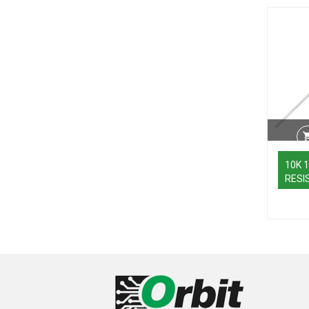
10K 
RESI