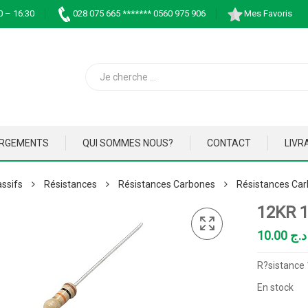
0 – 16:30
028 075 665 ******* 0560 975 906
Mes Favoris
ARGEMENTS
QUI SOMMES NOUS?
CONTACT
LIVR
ssifs
Résistances
Résistances Carbones
Résistances Car
12KR 
10.00
د.ج
R?sistance
En stock