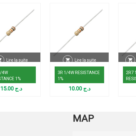
Lire la suite
Lire la suite
1/4W
3R 1/4W RESISTANCE
2R7 
STANCE 1%
1%
RESI
15.00
د.ج
10.00
د.ج
MAP