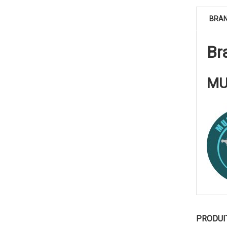
BRA
Br
MU
PRODUI