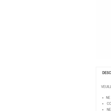
DESC
VEUIL
NE
CO
NE