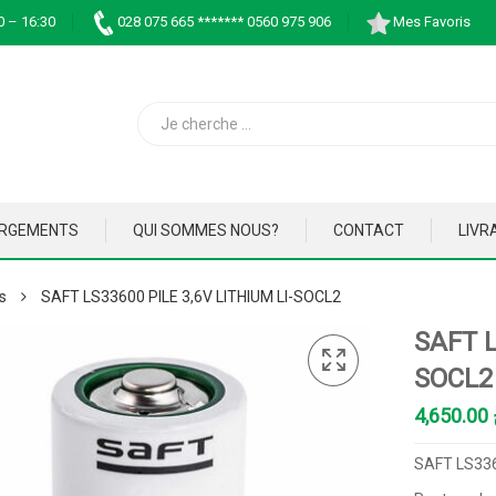
0 – 16:30
028 075 665 ******* 0560 975 906
Mes Favoris
ARGEMENTS
QUI SOMMES NOUS?
CONTACT
LIVR
es
SAFT LS33600 PILE 3,6V LITHIUM LI-SOCL2
SAFT L
SOCL2
4,650.00
SAFT LS336