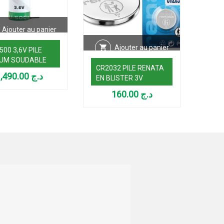
Ajouter au panier
Ajouter au panier
500 3,6V PILE
IUM SOUDABLE
CR2032 PILE RENATA
CR20
1,490.00
د.ج
EN BLISTER 3V
3V
160.00
د.ج