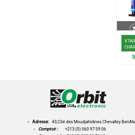
XTAR
CHAR
LCD L
MH
Adresse:
43,Cité des Moudjahidines Chevalley BenAkn
Comptoir :
+213 (0) 560 97 59 06