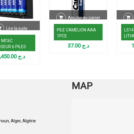
Ajouter au panier
Lire la suite
PILE CAMELION AAA
LS14
1PCE
LITH
 MC6C
37.00
د.ج
GEUR 6 PILES
I-ION/NI-CD/NI-
3,450.00
د.ج
MAP
oun, Alger, Algérie