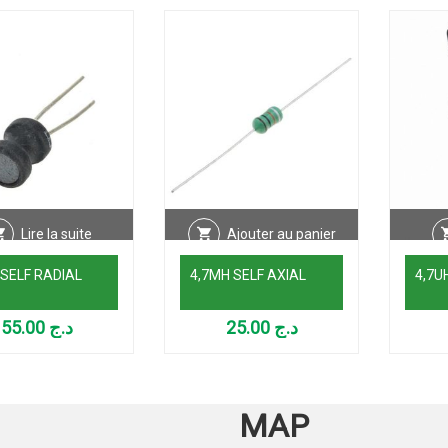
Lire la suite
Ajouter au panier
 SELF RADIAL
4,7MH SELF AXIAL
4,7U
55.00
د.ج
25.00
د.ج
MAP