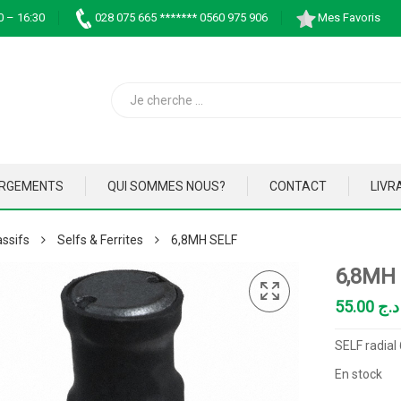
0 – 16:30
028 075 665 ******* 0560 975 906
Mes Favoris
ARGEMENTS
QUI SOMMES NOUS?
CONTACT
LIVR
ssifs
Selfs & Ferrites
6,8MH SELF
6,8MH
55.00
د.ج
SELF radial
En stock