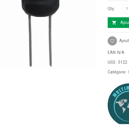
Ajou
Ajout
EAN:
N/A
UGS :
5122
Catégorie :