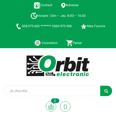
Contact
Adresse
Horaire : Dim – Jeu: 8:30 – 16:30
028 075 665 ******* 0560 975 906
Mes Favoris
Connexion
Panier
0