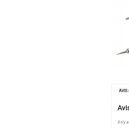
AVIS 
Avi
Il n’y 