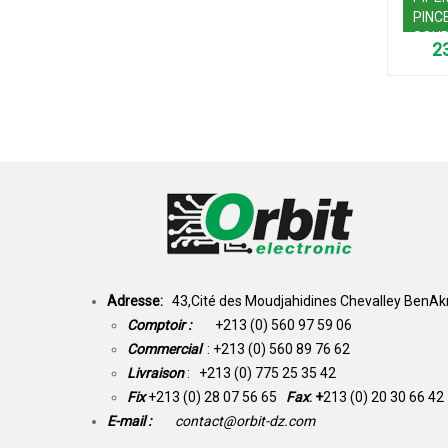
PINC
SOU
PROF
POUR
(220
Adresse:
43,Cité des Moudjahidines Chevalley BenAkn
Comptoir :
+213 (0) 560 97 59 06
Commercial
: +213 (0) 560 89 76 62
Livraison
: +213 (0) 775 25 35 42
Fix
+213 (0) 28 07 56 65
Fax
: +
213 (0) 20 30 66 42
E-mail :
contact@orbit-dz.com