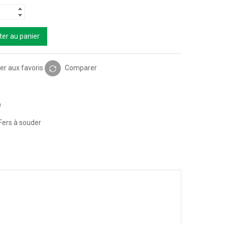
ter au panier
er aux favoris
Comparer
9
Fers à souder