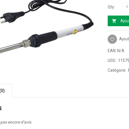
Ajou
Ajout
EAN:
N/A
UGS :
1157
Catégorie :
(0)
s
a pas encore d’avis.