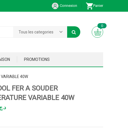
Connexion
Panier
0
Tous les categories
AISON
PROMOTIONS
 VARIABLE 40W
OOL FER A SOUDER
RATURE VARIABLE 40W
د.ج