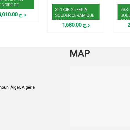
E NOIRE DE
SI-130B-25 FER A
9SS-
DAGE
23,010.00
د.ج
SOUDER CERAMIQUE
SOUD
ESSIONNELLE
14W
RECH
 TUBE
1,680.00
د.ج
989B
W/520°C)
MAP
oun, Alger, Algérie