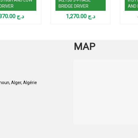
 DRIVER
BRIDGE DRIVER
AND 
370.00
د.ج
1,270.00
د.ج
MAP
oun, Alger, Algérie