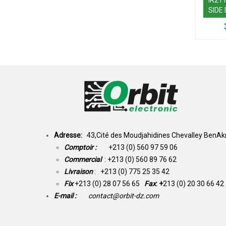
SIDE
Adresse:
43,Cité des Moudjahidines Chevalley BenAkn
Comptoir :
+213 (0) 560 97 59 06
Commercial
: +213 (0) 560 89 76 62
Livraison
: +213 (0) 775 25 35 42
Fix
+213 (0) 28 07 56 65
Fax
: +
213 (0) 20 30 66 42
E-mail :
contact@orbit-dz.com