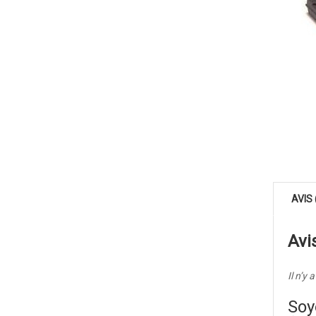
AVIS 
Avi
Il n’y 
Soy