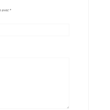
s avec
*