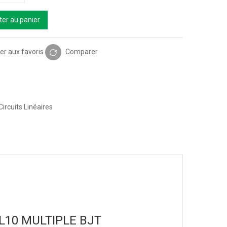
ter au panier
er aux favoris
Comparer
Circuits Linéaires
TH3L10 MULTIPLE BJT