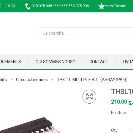
0 – 16:30
028 075 665 ******* 0560 975 906
Mes Favoris
ARGEMENTS
QUI SOMMES NOUS?
CONTACT
LIVR
tifs
Circuits Linéaires
TH3L10 MULTIPLE BJT (ARRAY/PAIR)
TH3L1
210.00
.ج
En stock