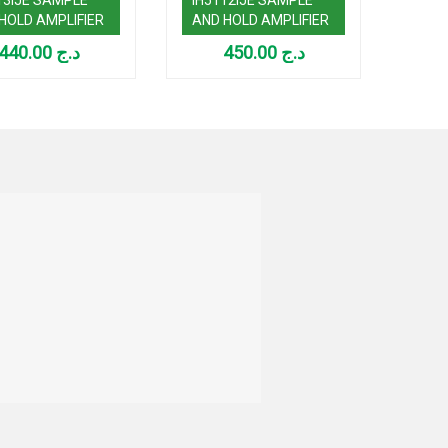
HOLD AMPLIFIER
AND HOLD AMPLIFIER
PWM
COM
440.00
د.ج
450.00
د.ج