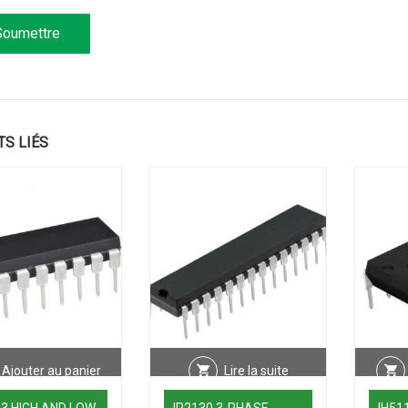
TS LIÉS
Ajouter au panier
Lire la suite
13 HIGH AND LOW
IR2130 3-PHASE
IH51