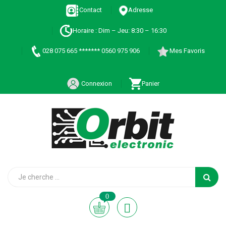
Contact
Adresse
Horaire : Dim – Jeu: 8:30 – 16:30
028 075 665 ******* 0560 975 906
Mes Favoris
Connexion
Panier
0